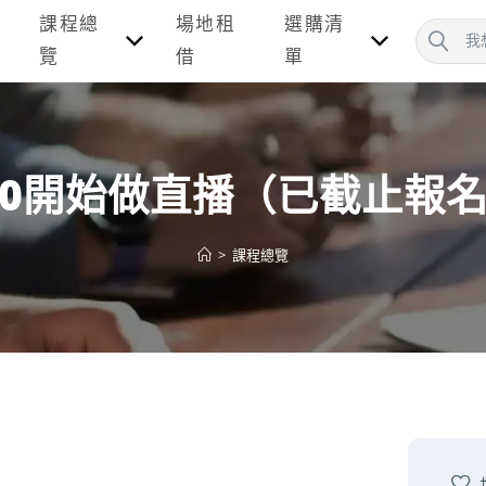
課程總
場地租
選購清
覽
借
單
0開始做直播（已截止報
>
課程總覽