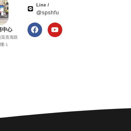
Line /
@spshfu
務中心
屯區青海路
樓-1