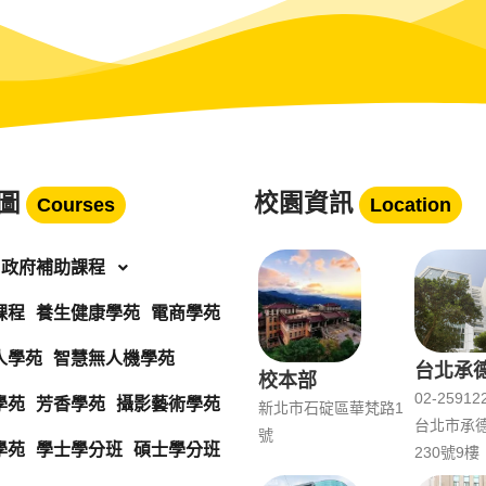
圖
校園資訊
Courses
Location
政府補助課程
課程
養生健康學苑
電商學苑
人學苑
智慧無人機學苑
台北承
校本部
02-25912
學苑
芳香學苑
攝影藝術學苑
新北市石碇區華梵路1
台北市承
號
學苑
學士學分班
碩士學分班
230號9樓