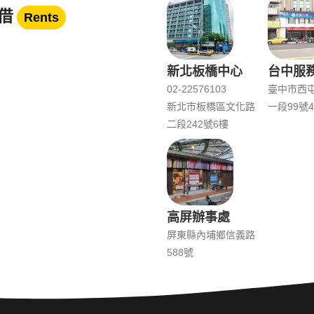
借
Rents
新北板橋中心
台中服
02-22576103
臺中市西
新北市板橋區文化路
一段99號4
二段242號6樓
高屏辦事處
屏東縣內埔鄉信義路
588號