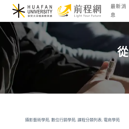
最新消
息
從
攝影藝術學苑,
數位行銷學苑,
課程分類列表,
電商學苑